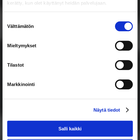
kerätty, kun olet käyttänyt heidän palvelujaan.
Suostumuksen
Välttämätön
valinta
Mieltymykset
Tilastot
Markkinointi
Näytä tiedot
Salli kaikki