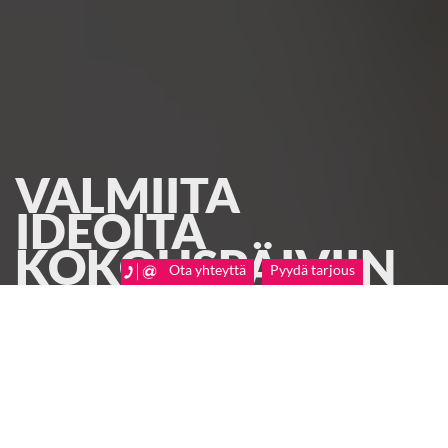
VALMIITA
IDEOITA
KOKOUSPÄIVIIN
Ota yhteyttä
Pyydä tarjous
Inspiroidu valmiista
kokousehdotuksista!