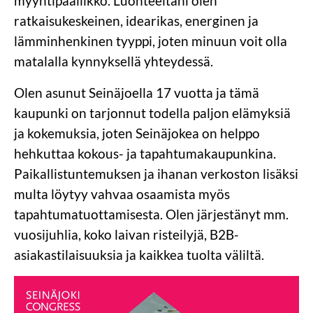
myyntipäällikkö. Luonteeltani olen
ratkaisukeskeinen, idearikas, energinen ja
lämminhenkinen tyyppi, joten minuun voit olla
matalalla kynnyksellä yhteydessä.
Olen asunut Seinäjoella 17 vuotta ja tämä
kaupunki on tarjonnut todella paljon elämyksiä
ja kokemuksia, joten Seinäjokea on helppo
hehkuttaa kokous- ja tapahtumakaupunkina.
Paikallistuntemuksen ja ihanan verkoston lisäksi
multa löytyy vahvaa osaamista myös
tapahtumatuottamisesta. Olen järjestänyt mm.
vuosijuhlia, koko laivan risteilyjä, B2B-
asiakastilaisuuksia ja kaikkea tuolta väliltä.