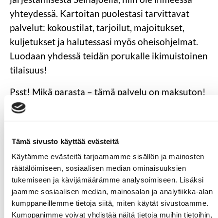
yhteydessä. Kartoitan puolestasi tarvittavat
palvelut: kokoustilat, tarjoilut, majoitukset,
kuljetukset ja halutessasi myös oheisohjelmat.
Luodaan yhdessä teidän porukalle ikimuistoinen
tilaisuus!
Psst! Mikä parasta – tämä palvelu on maksuton!
Ollaanhan yhteydessä, niin voidaan yhdessä
luoda ikimuistoisia elämyksiä ja kokemuksia
Seinäjoella!
Tämä sivusto käyttää evästeitä
Käytämme evästeitä tarjoamamme sisällön ja mainosten
Tapahtumarikkain terkuin,
räätälöimiseen, sosiaalisen median ominaisuuksien
Henni Välimaa, Seinäjoen sisäänheittäjä
tukemiseen ja kävijämäärämme analysoimiseen. Lisäksi
0505421469
puhelut & WhatsApp
jaamme sosiaalisen median, mainosalan ja analytiikka-alan
kumppaneillemme tietoja siitä, miten käytät sivustoamme.
henni.valimaa@seinajokicongress.fi
Kumppanimme voivat yhdistää näitä tietoja muihin tietoihin,