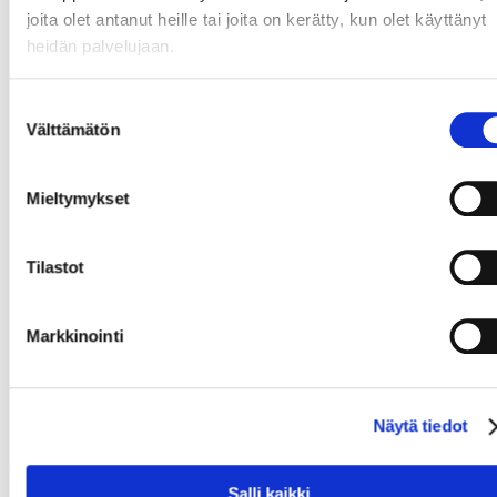
LinkedIN
joita olet antanut heille tai joita on kerätty, kun olet käyttänyt
heidän palvelujaan.
Voit varata ajan myös suoraan kalenterista.
Suostumuksen
Välttämätön
valinta
Mieltymykset
Lue seuraavaksi
Tilastot
Olisitko juuri sinä
06/08
meidän uusi
Markkinointi
2026
myyntipäällikkö?
Näytä tiedot
Pikkujoulujen ideoita
17/06
2026
Seinäjoen seudulta
Salli kaikki