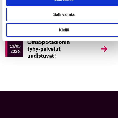
Vuoden ikimuistoisin
Salli valinta
22/05
tyky-ilta
2026
Kyröfesteillä?
Kiellä
OmaSp Stadionin
13/05
tyhy-palvelut
2026
uudistuvat!