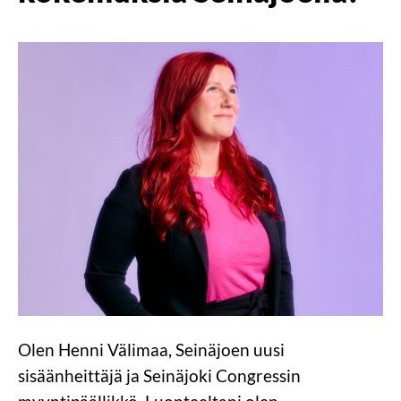
Olen Henni Välimaa, Seinäjoen uusi
sisäänheittäjä ja Seinäjoki Congressin