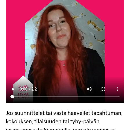
Jos suunnittelet tai vasta haaveilet tapahtuman,
kokouksen, tilaisuuden tai tyhy-päivän
järjestämisestä Seinäjoella, niin ole ihmeessä