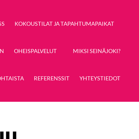
SS
KOKOUSTILAT JA TAPAHTUMAPAIKAT
IN
OHEISPALVELUT
MIKSI SEINÄJOKI?
HTAISTA
REFERENSSIT
YHTEYSTIEDOT
uu