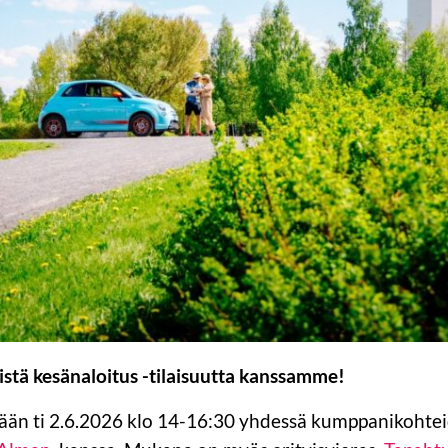
stä kesänaloitus -tilaisuutta kanssamme!
etään ti 2.6.2026 klo 14-16:30 yhdessä kumppanikoht