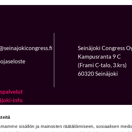
@seinajokicongress.fi
Seinäjoki Congress O
Kampusranta 9 C
ojaseloste
(Frami C-talo, 3.krs)
60320 Seinäjoki
spalvelut
äjoki-info
kohtaista
ys
teitä
mamme sisällön ja mainosten räätälöimiseen, sosiaalisen medi