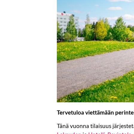
Tervetuloa viettämään perintei
Tänä vuonna tilaisuus järjest