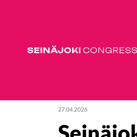
Ajankohtaista
27.04.2026
Seinäjok