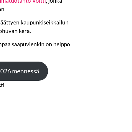
matuotanto Voltti
, jonka
an.
 päättyen kaupunkiseikkailun
uohuvan kera.
empaa saapuvienkin on helppo
.2026 mennessä
ti.