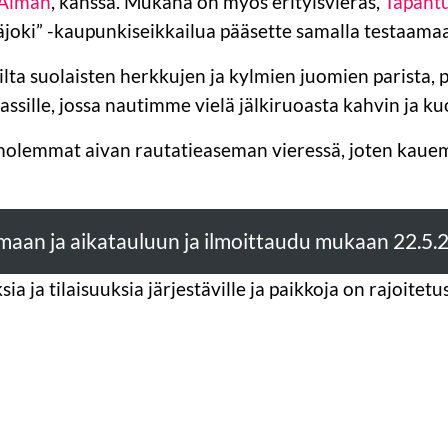
 Alman
, kanssa. Mukana on myös erityisvieras,
Tapahtu
äjoki” -kaupunkiseikkailua pääsette samalla testaama
silta suolaisten herkkujen ja kylmien juomien parista,
sille, jossa nautimme vielä jälkiruoasta kahvin ja k
t molemmat aivan rautatieaseman vieressä, joten kau
maan ja aikatauluun ja ilmoittaudu mukaan 22.5
a ja tilaisuuksia järjestäville ja paikkoja on rajoitetus