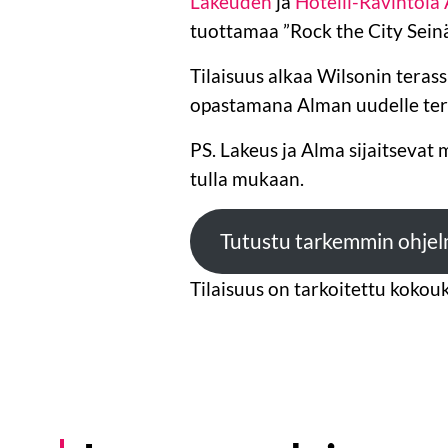
Lakeuden
ja
Hotelli-Ravintola
tuottamaa ”Rock the City Sein
Tilaisuus alkaa Wilsonin teras
opastamana Alman uudelle teras
PS. Lakeus ja Alma sijaitseva
tulla mukaan.
Tutustu tarkemmin ohjel
Tilaisuus on tarkoitettu kokouksi