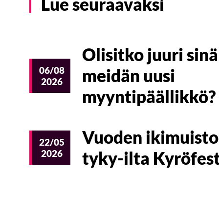
Lue seuraavaksi
Olisitko juuri sinä
06/08
meidän uusi
2026
myyntipäällikkö?
Vuoden ikimuisto
22/05
2026
tyky-ilta Kyröfest