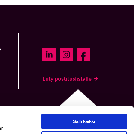
y
Liity postituslistalle
Salli kaikki
an