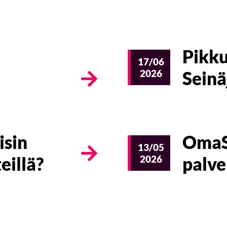
Pikku
17/06
2026
Seinä
isin
OmaSp
13/05
eillä?
2026
palve