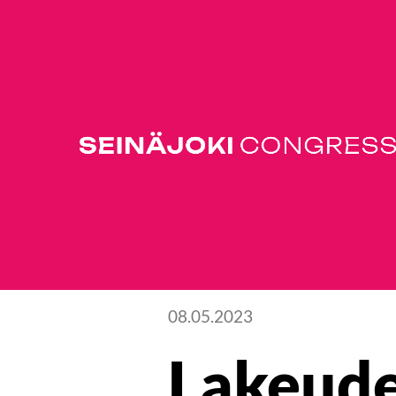
Ajankohtaista
08.05.2023
Lakeude