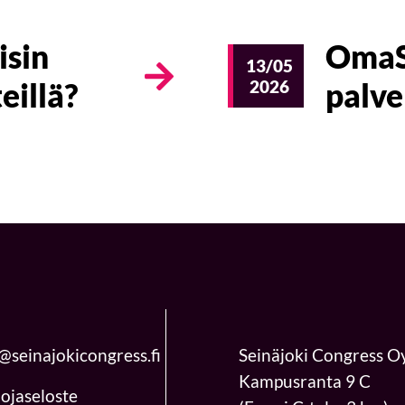
isin
OmaSp
13/05
eillä?
2026
palve
@seinajokicongress.fi
Seinäjoki Congress O
Kampusranta 9 C
ojaseloste