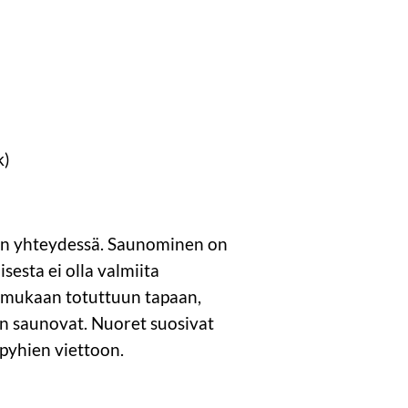
k)
uden yhteydessä. Saunominen on
esta ei olla valmiita
 mukaan totuttuun tapaan,
 saunovat. Nuoret suosivat
pyhien viettoon.