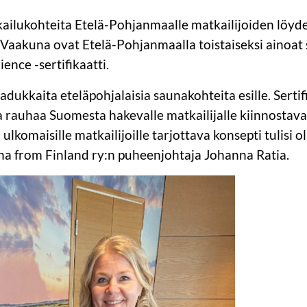
ailukohteita Etelä-Pohjanmaalle matkailijoiden löyde
 Vaakuna ovat Etelä-Pohjanmaalla toistaiseksi ainoat s
ence -sertifikaatti.
ukkaita eteläpohjalaisia saunakohteita esille. Sertif
 rauhaa Suomesta hakevalle matkailijalle kiinnostava 
ulkomaisille matkailijoille tarjottava konsepti tulisi ol
na from Finland ry:n puheenjohtaja Johanna Ratia.