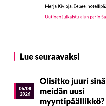
Merja Kivioja, Eepee, hotellipä
Uutinen julkaistu alun perin S
Lue seuraavaksi
Olisitko juuri sinä
06/08
meidän uusi
2026
myyntipäällikkö?