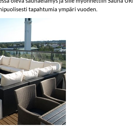
ssa oleva saunaelämys ja sille myönnettiin Sauna UR
onipuolisesti tapahtumia ympäri vuoden.