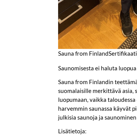
Sauna from FinlandSertifikaatin
Saunomisesta ei haluta luopua
Sauna from Finlandin teettämän
suomalaisille merkittävä asia,
luopumaan, vaikka taloudessa
harvemmin saunassa käyvät pi
julkisia saunoja ja saunominen
Lisätietoja: