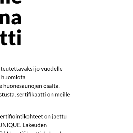
una
tti
oteutettavaksi jo vuodelle
tä huomiota
mme huonesaunojen osalta.
usta, sertifikaatti on meille
rtifiointikohteet on jaettu
 UNIQUE. Lakeuden