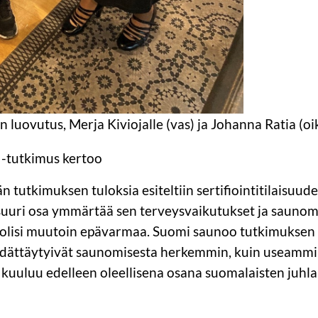
 luovutus, Merja Kiviojalle (vas) ja Johanna Ratia (oi
 -tutkimus kertoo
 tutkimuksen tuloksia esiteltiin sertifiointitilaisu
 suuri osa ymmärtää sen terveysvaikutukset ja saunomis
 olisi muutoin epävarmaa. Suomi saunoo tutkimuksen
dättäytyivät saunomisesta herkemmin, kuin useammin
 kuuluu edelleen oleellisena osana suomalaisten juhla