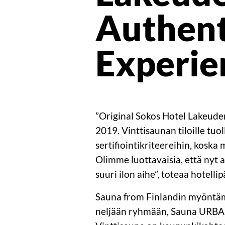
Authent
Experien
”Original Sokos Hotel Lakeuden 
2019. Vinttisaunan tiloille tu
sertifiointikriteereihin, koska
Olimme luottavaisia, että nyt a
suuri ilon aihe”, toteaa hotelli
Sauna from Finlandin myöntämä 
neljään ryhmään, Sauna URB