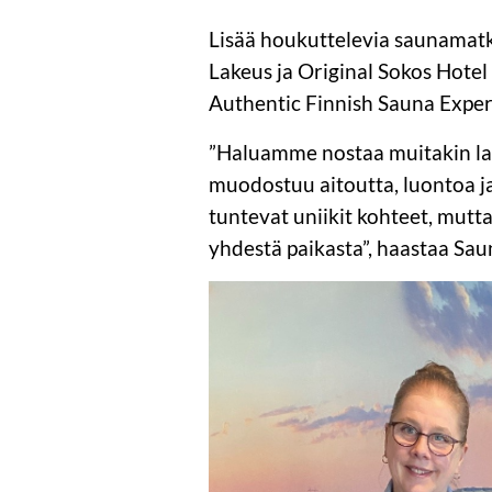
Lisää houkuttelevia saunamatk
Lakeus ja Original Sokos Hotel
Authentic Finnish Sauna Experi
”Haluamme nostaa muitakin laad
muodostuu aitoutta, luontoa ja
tuntevat uniikit kohteet, mutta 
yhdestä paikasta”, haastaa Sau