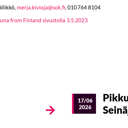
ällikkö,
merja.kivioja@sok.fi
, 010 764 8104
auna from Finland sivustolla 3.5.2023
Pikku
17/06
2026
Seinä