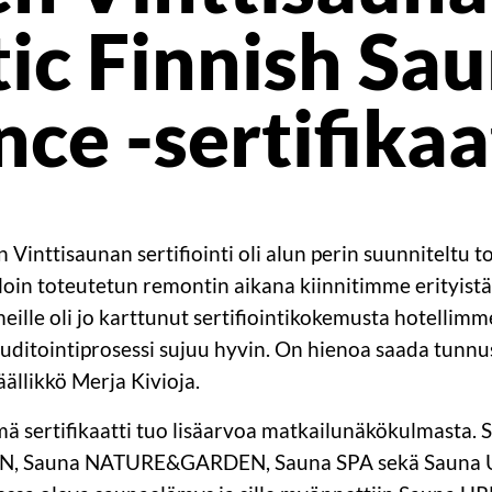
ic Finnish Sa
ce -sertifikaa
Vinttisaunan sertifiointi oli alun perin suunniteltu t
olloin toteutetun remontin aikana kiinnitimme erityis
 meille oli jo karttunut sertifiointikokemusta hotelli
uditointiprosessi sujuu hyvin. On hienoa saada tunnust
päällikkö Merja Kivioja.
sertifikaatti tuo lisäarvoa matkailunäkökulmasta. Se
AN, Sauna NATURE&GARDEN, Sauna SPA sekä Sauna