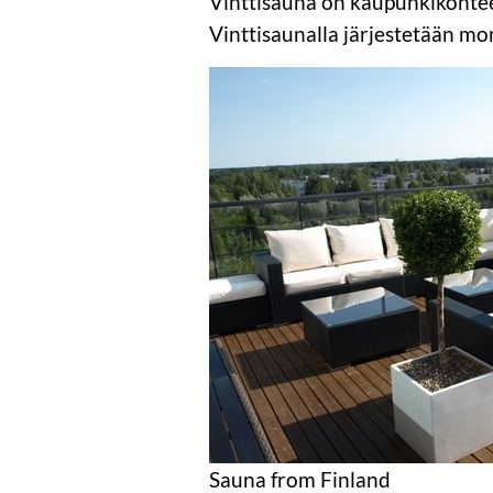
Vinttisauna on kaupunkikohtee
Vinttisaunalla järjestetään m
Sauna from Finland