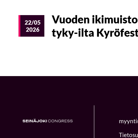
Vuoden ikimuisto
22/05
2026
tyky-ilta Kyröfest
myynti
Tietosu