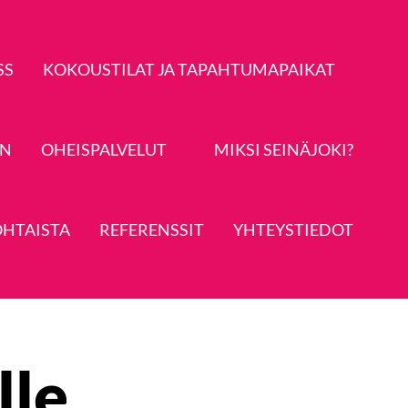
SS
KOKOUSTILAT JA TAPAHTUMAPAIKAT
IN
OHEISPALVELUT
MIKSI SEINÄJOKI?
HTAISTA
REFERENSSIT
YHTEYSTIEDOT
lle