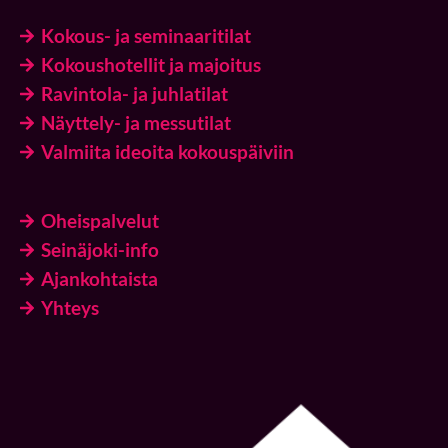
Kokous- ja seminaaritilat
Kokoushotellit ja majoitus
Ravintola- ja juhlatilat
Näyttely- ja messutilat
Valmiita ideoita kokouspäiviin
Oheispalvelut
Seinäjoki-info
Ajankohtaista
Yhteys