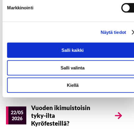
Markkinointi
Lue seuraavaksi
Näytä tiedot
Olisitko juuri sinä
06/08
meidän uusi
Salli kaikki
2026
myyntipäällikkö?
Salli valinta
Pikkujoulujen ideoita
17/06
Kiellä
2026
Seinäjoen seudulta
Vuoden ikimuistoisin
22/05
tyky-ilta
2026
Kyröfesteillä?