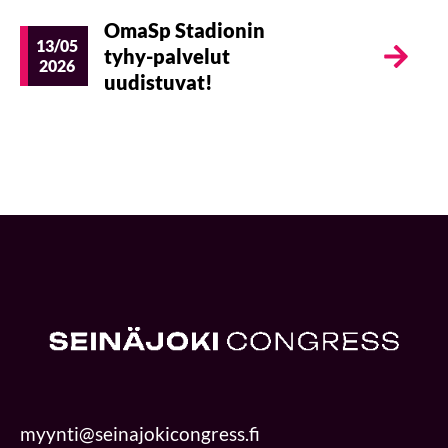
OmaSp Stadionin
13/05
tyhy-palvelut
2026
uudistuvat!
myynti@seinajokicongress.fi