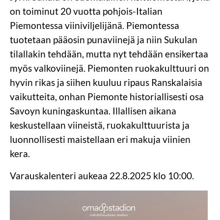
on toiminut 20 vuotta pohjois-Italian
Piemontessa viiniviljelijänä. Piemontessa
tuotetaan pääosin punaviinejä ja niin Sukulan
tilallakin tehdään, mutta nyt tehdään ensikertaa
myös valkoviinejä. Piemonten ruokakulttuuri on
hyvin rikas ja siihen kuuluu ripaus Ranskalaisia
vaikutteita, onhan Piemonte historiallisesti osa
Savoyn kuningaskuntaa. Illallisen aikana
keskustellaan viineistä, ruokakulttuurista ja
luonnollisesti maistellaan eri makuja viinien
kera.
Varauskalenteri aukeaa 22.8.2025 klo 10:00.