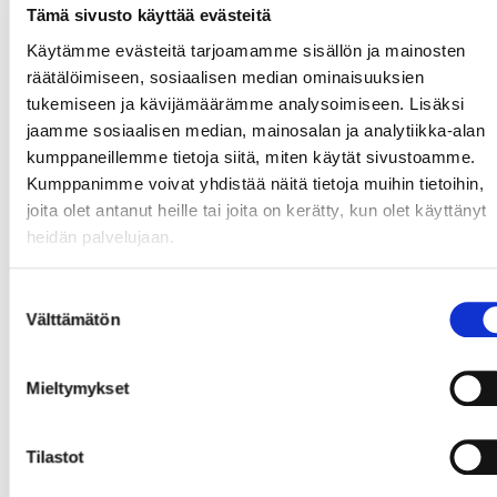
Tämä sivusto käyttää evästeitä
Ylikypsää naudanposkea
Käytämme evästeitä tarjoamamme sisällön ja mainosten
Syystryffelikastike
räätälöimiseen, sosiaalisen median ominaisuuksien
tukemiseen ja kävijämäärämme analysoimiseen. Lisäksi
Dolce
jaamme sosiaalisen median, mainosalan ja analytiikka-alan
kumppaneillemme tietoja siitä, miten käytät sivustoamme.
Sitruuna-unikonsiemen ”financier”
Kumppanimme voivat yhdistää näitä tietoja muihin tietoihin,
joita olet antanut heille tai joita on kerätty, kun olet käyttänyt
Omenaa ja moscato sabayonea
heidän palvelujaan.
Menusta saatavilla myös kasvis, gluteiiniton ja
Suostumuksen
laktoositon versio.
Välttämätön
valinta
Lue lisää >>
Mieltymykset
Tilastot